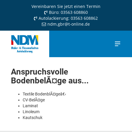
Vereinbaren Sie jetzt einen Termin
Büro: 03563 608860
Autolackierung: 03563 608862
ndm.gbr@t-online.de
Anspruchsvolle
BodenbelÃ¤ge aus...
Textile BodenblÃ¤geâ€‹
CV-BelÃ¤ge
Laminat
Linoleum
Kautschuk